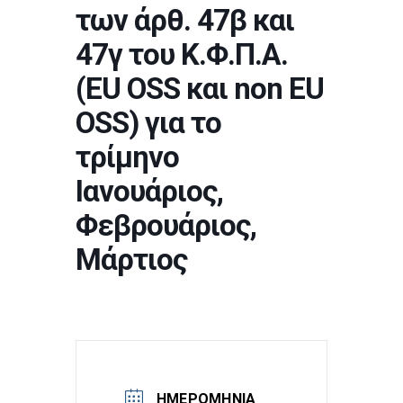
των άρθ. 47β και
47γ του Κ.Φ.Π.Α.
(EU OSS και non EU
OSS) για το
τρίμηνο
Ιανουάριος,
Φεβρουάριος,
Μάρτιος
ΗΜΕΡΟΜΗΝΊΑ