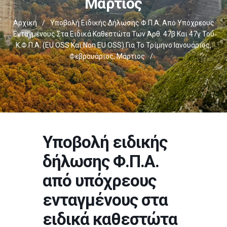
Μάρτιος
Αρχική
/
Υποβολή Ειδικής Δήλωσης Φ.Π.Α. Από Υπόχρεους
Ενταγμένους Στα Ειδικά Καθεστώτα Των Άρθ. 47β Και 47γ Του
Κ.Φ.Π.Α. (EU OSS Και Non EU OSS) Για Το Τρίμηνο Ιανουάριος,
Φεβρουάριος, Μάρτιος
/
Υποβολή ειδικής
δήλωσης Φ.Π.Α.
από υπόχρεους
ενταγμένους στα
ειδικά καθεστώτα