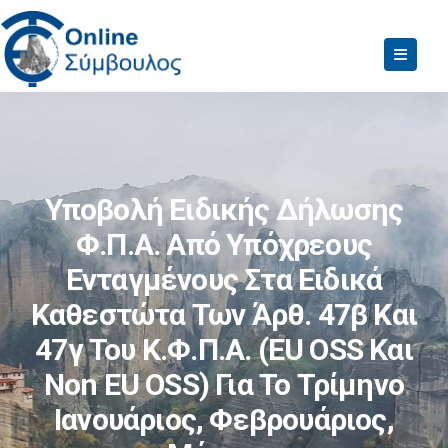
Υποβολή Ειδικής Δήλωσης
Φ.Π.Α. Από Υπόχρεους
Ενταγμένους Στα Ειδικά
Καθεστώτα Των Άρθ. 47β Και
47γ Του Κ.Φ.Π.Α. (EU OSS Και
Non EU OSS) Για Το Τρίμηνο
Ιανουάριος, Φεβρουάριος,