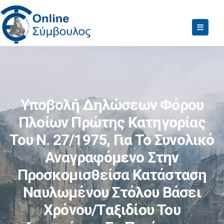
Υποβολή Δηλώσεων Φόρου
Πλοίων Πρώτης Κατηγορίας
Του Ν. 27/1975, Για Το Συνολικό
Αναγραφόμενο Στην
Προσκομισθείσα Κατάσταση
Ναυλωμένου Στόλου Βάσει
Χρόνου/ταξιδίου Του