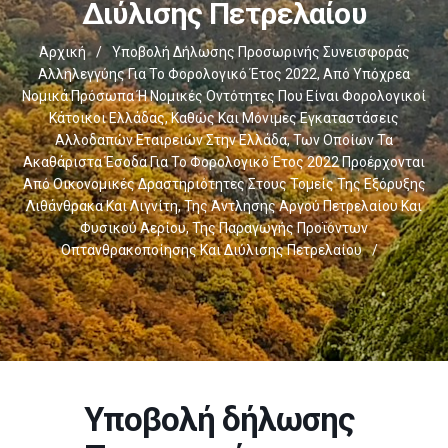
Διύλισης Πετρελαίου
Αρχική
/
Υποβολή Δήλωσης Προσωρινής Συνεισφοράς
Αλληλεγγύης Για Το Φορολογικό Έτος 2022, Από Υπόχρεα
Νομικά Πρόσωπα Ή Νομικές Οντότητες Που Είναι Φορολογικοί
Κάτοικοι Ελλάδας, Καθώς Και Μόνιμες Εγκαταστάσεις
Αλλοδαπών Εταιρειών Στην Ελλάδα, Των Οποίων Τα
Ακαθάριστα Έσοδα Για Το Φορολογικό Έτος 2022 Προέρχονται
Από Οικονομικές Δραστηριότητες Στους Τομείς Της Εξόρυξης
Λιθάνθρακα Και Λιγνίτη, Της Άντλησης Αργού Πετρελαίου Και
Φυσικού Αερίου, Της Παραγωγής Προϊόντων
Οπτανθρακοποίησης Και Διύλισης Πετρελαίου
/
Υποβολή δήλωσης