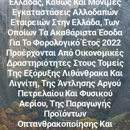
Ελλάδας, Καθώς Και Μόνιμες
Εγκαταστάσεις Αλλοδαπών
Εταιρειών Στην Ελλάδα, Των
Οποίων Τα Ακαθάριστα Έσοδα
Για Το Φορολογικό Έτος 2022
Προέρχονται Από Οικονομικές
Δραστηριότητες Στους Τομείς
Της Εξόρυξης Λιθάνθρακα Και
Λιγνίτη, Της Άντλησης Αργού
Πετρελαίου Και Φυσικού
Αερίου, Της Παραγωγής
Προϊόντων
Οπτανθρακοποίησης Και