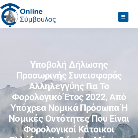
Υποβολή Δήλωσης
Προσωρινής Συνεισφοράς
Αλληλεγγύης Για Το
Φορολογικό Έτος 2022, Από
Υπόχρεα Νομικά Πρόσωπα Ή
Νομικές Οντότητες Που Είναι
Φορολογικοί Κάτοικοι