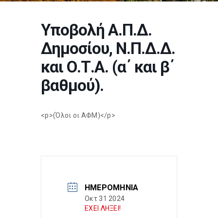
Υποβολή Α.Π.Δ.
Δημοσίου, Ν.Π.Δ.Δ.
και Ο.Τ.Α. (α΄ και β΄
βαθμού).
<p>(Όλοι οι ΑΦΜ)</p>
ΗΜΕΡΟΜΗΝΊΑ
Οκτ 31 2024
ΕΧΕΙ ΛΗΞΕΙ!