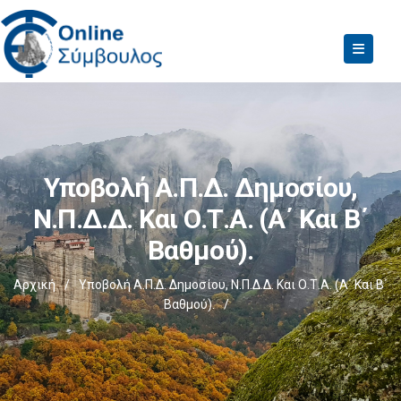
Υποβολή Α.Π.Δ. Δημοσίου,
Ν.Π.Δ.Δ. Και Ο.Τ.Α. (α΄ Και Β΄
Βαθμού).
Αρχική
/
Υποβολή Α.Π.Δ. Δημοσίου, Ν.Π.Δ.Δ. Και Ο.Τ.Α. (α΄ Και Β΄
Βαθμού).
/