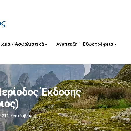
ιακά / Ασφαλιστικά
Ανάπτυξη – Εξωστρέφεια
Περίοδος Έκδοσης
ιος)
211; Σεπτέμβριος)
/