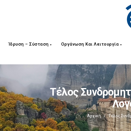
Ίδρυση – Σύσταση
Οργάνωση Και Λειτουργία
Τέλος Συνδρομητ
Λογ
Αρχική
/
Τέλος Συνδ