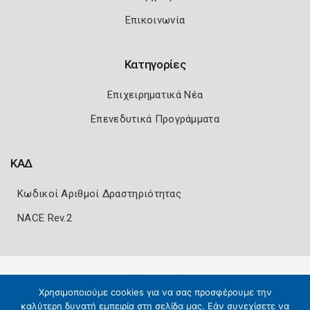
Επικοινωνία
Κατηγορίες
Επιχειρηματικά Νέα
Επενεδυτικά Προγράμματα
ΚΑΔ
Κωδικοί Αριθμοί Δραστηριότητας
NACE Rev.2
Πολιτική Ασφάλειας
Όροι Χρήσης
Χρησιμοποιούμε cookies για να σας προσφέρουμε την
Copyright 2026
Knowledge A.E.
καλύτερη δυνατή εμπειρία στη σελίδα μας. Εάν συνεχίσετε να