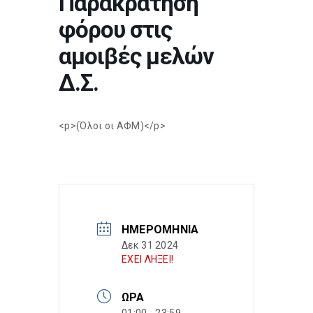
Παρακράτηση
φόρου στις
αμοιβές μελών
Δ.Σ.
<p>(Όλοι οι ΑΦΜ)</p>
ΗΜΕΡΟΜΗΝΊΑ
Δεκ 31 2024
ΕΧΕΙ ΛΗΞΕΙ!
ΏΡΑ