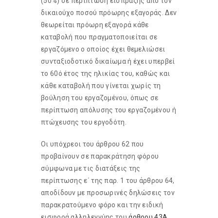
(50%) σε περίπτωση είσπραξης από τον
δικαιούχο ποσού πρόωρης εξαγοράς. Δεν
θεωρείται πρόωρη εξαγορά κάθε
καταβολή που πραγματοποιείται σε
εργαζόμενο ο οποίος έχει θεμελιώσει
συνταξιοδοτικό δικαίωμα ή έχει υπερβεί
το 60ό έτος της ηλικίας του, καθώς και
κάθε καταβολή που γίνεται χωρίς τη
βούληση του εργαζομένου, όπως σε
περίπτωση απόλυσης του εργαζομένου ή
πτώχευσης του εργοδότη.
Οι υπόχρεοι του άρθρου 62 που
προβαίνουν σε παρακράτηση φόρου
σύμφωνα με τις διατάξεις της
περίπτωσης ε΄ της παρ. 1 του άρθρου 64,
αποδίδουν με προσωρινές δηλώσεις τον
παρακρατούμενο φόρο και την ειδική
εισφορά αλληλεγγύης του
άρθρου 43Α