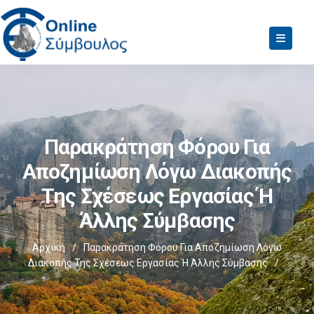
Παρακράτηση Φόρου Για
Αποζημίωση Λόγω Διακοπής
Της Σχέσεως Εργασίας Ή
Άλλης Σύμβασης
Αρχική
/
Παρακράτηση Φόρου Για Αποζημίωση Λόγω
Διακοπής Της Σχέσεως Εργασίας Ή Άλλης Σύμβασης
/