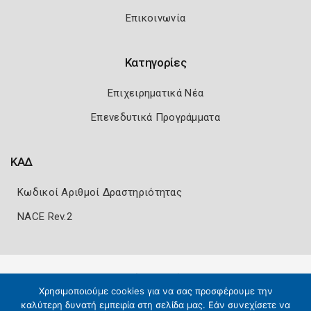
Επικοινωνία
Κατηγορίες
Επιχειρηματικά Νέα
Επενεδυτικά Προγράμματα
ΚΑΔ
Κωδικοί Αριθμοί Δραστηριότητας
NACE Rev.2
Πολιτική Ασφάλειας
Όροι Χρήσης
Χρησιμοποιούμε cookies για να σας προσφέρουμε την
Copyright 2026
Knowledge A.E.
καλύτερη δυνατή εμπειρία στη σελίδα μας. Εάν συνεχίσετε να