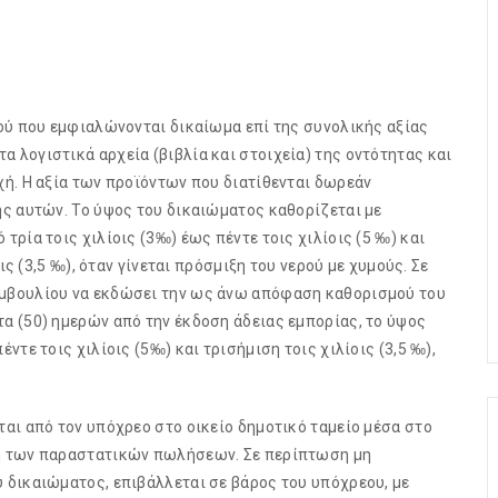
ού που εμφιαλώνονται δικαίωμα επί της συνολικής αξίας
λογιστικά αρχεία (βιβλία και στοιχεία) της οντότητας και
ή. Η αξία των προϊόντων που διατίθενται δωρεάν
ς αυτών. Το ύψος του δικαιώματος καθορίζεται με
ρία τοις χιλίοις (3‰) έως πέντε τοις χιλίοις (5 ‰) και
ις (3,5 ‰), όταν γίνεται πρόσμιξη του νερού με χυμούς. Σε
μβουλίου να εκδώσει την ως άνω απόφαση καθορισμού του
α (50) ημερών από την έκδοση άδειας εμπορίας, το ύψος
τε τοις χιλίοις (5‰) και τρισήμιση τοις χιλίοις (3,5 ‰),
αι από τον υπόχρεο στο οικείο δημοτικό ταμείο μέσα στο
η των παραστατικών πωλήσεων. Σε περίπτωση μη
 δικαιώματος, επιβάλλεται σε βάρος του υπόχρεου, με