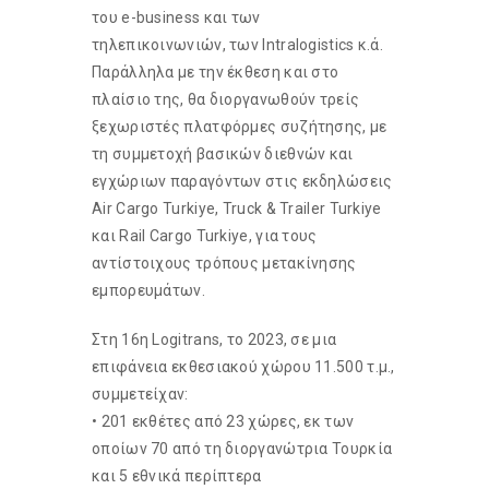
του e-business και των
τηλεπικοινωνιών, των Intralogistics κ.ά.
Παράλληλα με την έκθεση και στο
πλαίσιο της, θα διοργανωθούν τρείς
ξεχωριστές πλατφόρμες συζήτησης, με
τη συμμετοχή βασικών διεθνών και
εγχώριων παραγόντων στις εκδηλώσεις
Air Cargo Turkiye, Truck & Trailer Turkiye
και Rail Cargo Turkiye, για τους
αντίστοιχους τρόπους μετακίνησης
εμπορευμάτων.
Στη 16η Logitrans, το 2023, σε μια
επιφάνεια εκθεσιακού χώρου 11.500 τ.μ.,
συμμετείχαν:
• 201 εκθέτες από 23 χώρες, εκ των
οποίων 70 από τη διοργανώτρια Τουρκία
και 5 εθνικά περίπτερα