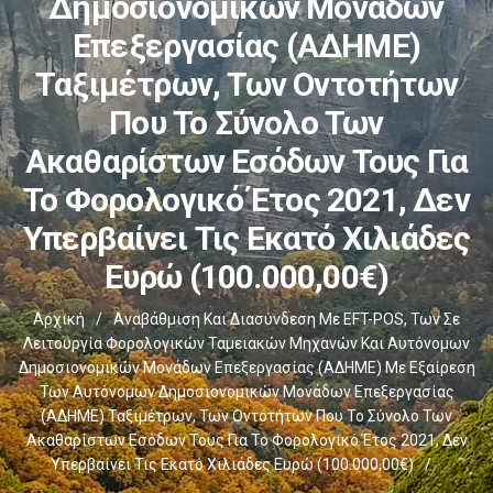
Δημοσιονομικών Μονάδων
Επεξεργασίας (ΑΔΗΜΕ)
Ταξιμέτρων, Των Οντοτήτων
Που Το Σύνολο Των
Ακαθαρίστων Εσόδων Τους Για
Το Φορολογικό Έτος 2021, Δεν
Υπερβαίνει Τις Εκατό Χιλιάδες
Ευρώ (100.000,00€)
Αρχική
/
Αναβάθμιση Και Διασύνδεση Με EFT-POS, Των Σε
Λειτουργία Φορολογικών Ταμειακών Μηχανών Και Αυτόνομων
Δημοσιονομικών Μονάδων Επεξεργασίας (ΑΔΗΜΕ) Με Εξαίρεση
Των Αυτόνομων Δημοσιονομικών Μονάδων Επεξεργασίας
(ΑΔΗΜΕ) Ταξιμέτρων, Των Οντοτήτων Που Το Σύνολο Των
Ακαθαρίστων Εσόδων Τους Για Το Φορολογικό Έτος 2021, Δεν
Υπερβαίνει Τις Εκατό Χιλιάδες Ευρώ (100.000,00€)
/