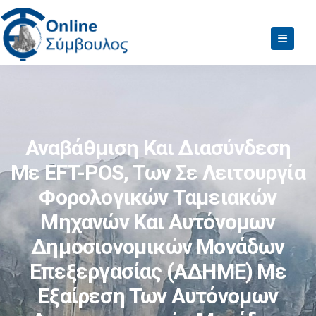
Αναβάθμιση Και Διασύνδεση
Με EFT-POS, Των Σε Λειτουργία
Φορολογικών Ταμειακών
Μηχανών Και Αυτόνομων
Δημοσιονομικών Μονάδων
Επεξεργασίας (ΑΔΗΜΕ) Με
Εξαίρεση Των Αυτόνομων